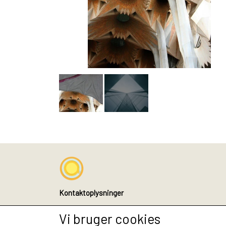
Kontaktoplysninger
Althea Design
Vi bruger cookies
Tingskrivervej 21, 4.tv