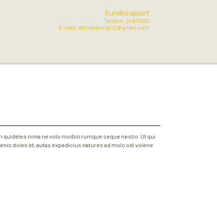
Kundesupport
Telefon: 24911060
E-mail: altheadesign2@gmail.com
 quideles nima ne volo modiorrumque seque nestio. Ut qui
 millenis doles et, autas expedicius natures ad molo odi volene