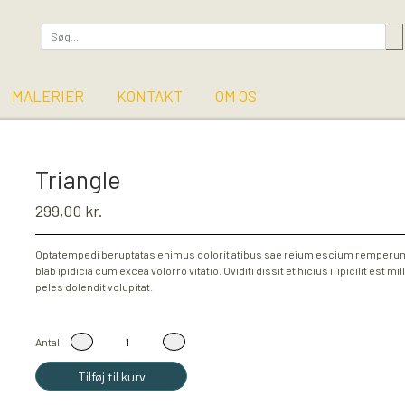
MALERIER
KONTAKT
OM OS
Triangle
299,00 kr.
Optatempedi beruptatas enimus dolorit atibus sae reium escium remperum
blab ipidicia cum excea volorro vitatio. Oviditi dissit et hicius il ipicilit est
peles dolendit volupitat.
Antal
Tilføj til kurv