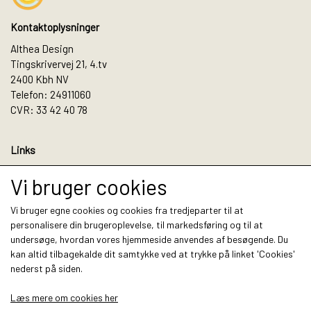
Kontaktoplysninger
Althea Design
Tingskrivervej 21, 4.tv
2400 Kbh NV
Telefon: 24911060
CVR: 33 42 40 78
Links
Salgs- og leveringsbetingelser
Vi bruger cookies
Cookies
Fortrydelse og reklamation
Vi bruger egne cookies og cookies fra tredjeparter til at
Kunde login
personalisere din brugeroplevelse, til markedsføring og til at
Om os
undersøge, hvordan vores hjemmeside anvendes af besøgende. Du
Kontakt
kan altid tilbagekalde dit samtykke ved at trykke på linket 'Cookies'
nederst på siden.
Sociale medier
Læs mere om cookies her