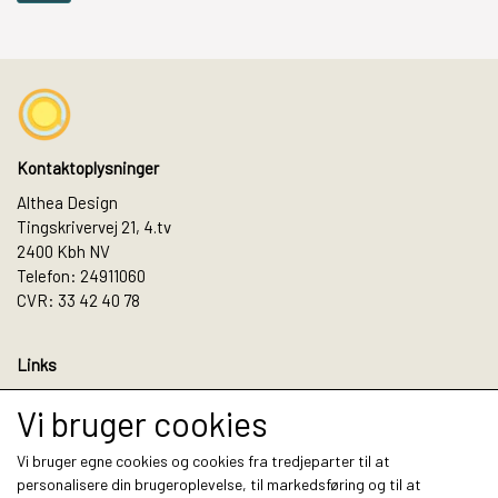
Kontaktoplysninger
Althea Design
Tingskrivervej 21, 4.tv
2400 Kbh NV
Telefon: 24911060
CVR: 33 42 40 78
Links
Salgs- og leveringsbetingelser
Vi bruger cookies
Cookies
Fortrydelse og reklamation
Vi bruger egne cookies og cookies fra tredjeparter til at
Kunde login
personalisere din brugeroplevelse, til markedsføring og til at
Om os