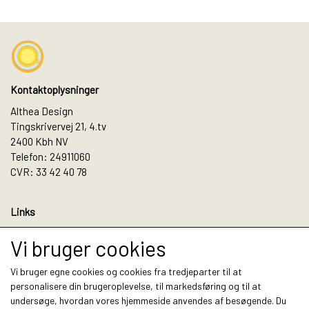
Kontaktoplysninger
Althea Design
Tingskrivervej 21, 4.tv
2400 Kbh NV
Telefon: 24911060
CVR: 33 42 40 78
Links
Salgs- og leveringsbetingelser
Vi bruger cookies
Cookies
Fortrydelse og reklamation
Vi bruger egne cookies og cookies fra tredjeparter til at
Kunde login
personalisere din brugeroplevelse, til markedsføring og til at
Om os
undersøge, hvordan vores hjemmeside anvendes af besøgende. Du
Kontakt